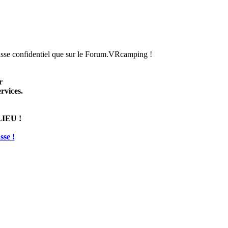
passe confidentiel que sur le Forum.VRcamping !
r
rvices.
IEU !
se !