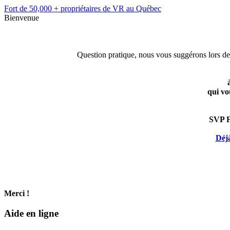
Fort de 50,000 + propriétaires de VR au Québec
Bienvenue
Question pratique, nous vous suggérons lors de
qui vo
SVP 
Déj
Merci !
Aide en ligne