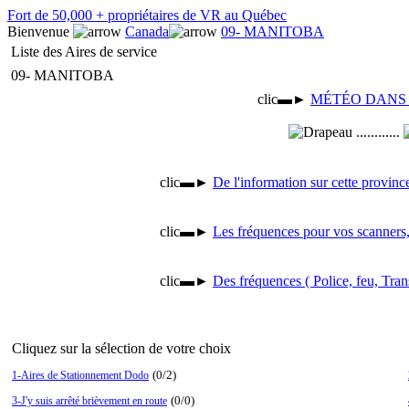
Fort de 50,000 + propriétaires de VR au Québec
Bienvenue
Canada
09- MANITOBA
Liste des Aires de service
09- MANITOBA
clic▬►
MÉTÉO DANS
............
clic▬►
De l'information sur cette provin
clic▬►
Les fréquences pour vos scanners,
clic▬►
Des fréquences ( Police, feu, Tran
Cliquez sur la sélection de votre choix
(0/2)
1-Aires de Stationnement Dodo
(0/0)
3-J'y suis arrêté brièvement en route